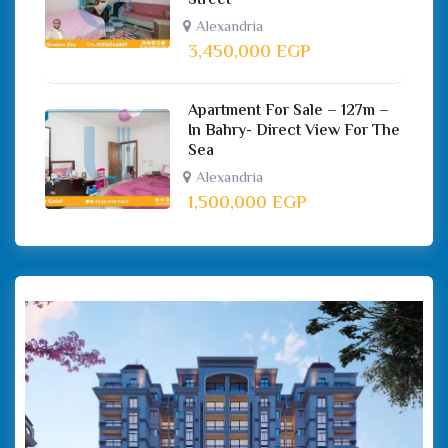
Street
Alexandria
3,450,000
EGP
Apartment For Sale – 127m –
In Bahry- Direct View For The
Sea
Alexandria
1,500,000
EGP