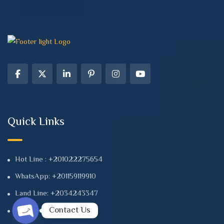
Quick Links
Hot Line : +201022275654
WhatsApp: +201159119910
Land Line: +2034243347
Contact Us
Land Line: +2034241112