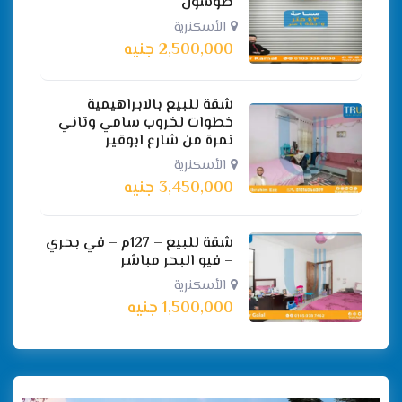
طوسون
الأسكنرية
2,500,000
جنيه
شقة للبيع بالابراهيمية
خطوات لخروب سامي وتاني
نمرة من شارع ابوقير
الأسكنرية
3,450,000
جنيه
شقة للبيع – 127م – في بحري
– فيو البحر مباشر
الأسكنرية
1,500,000
جنيه