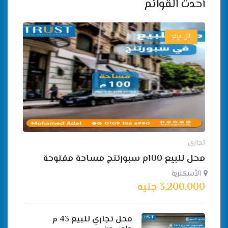
أحدث القوائم
لل بيع
تجارى
محل للبيع 100م سبورتنج مساحة مفتوحة
الأسكنرية
3,200,000
جنيه
محل تجاري للبيع 43 م