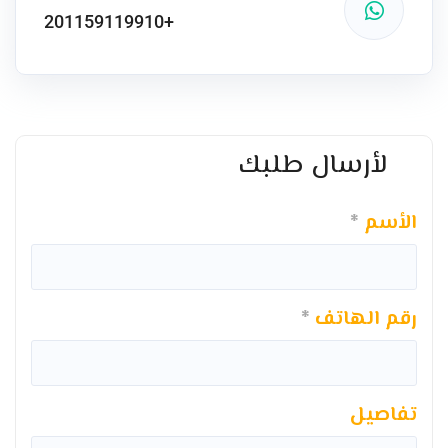
+201159119910
لأرسال طلبك
الأسم
رقم الهاتف
تفاصيل