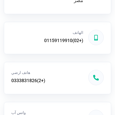
مصر
الهاتف
(+02)01159119910
هاتف ارضي
(+2)0333831826
واتس آب