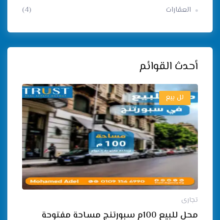
العقارات
(4)
أحدث القوائم
لل بيع
تجارى
محل للبيع 100م سبورتنج مساحة مفتوحة