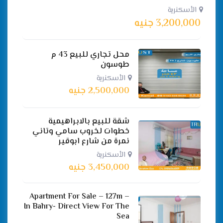
الأسكنرية
3,200,000
جنيه
محل تجاري للبيع 43 م
طوسون
الأسكنرية
2,500,000
جنيه
شقة للبيع بالابراهيمية
خطوات لخروب سامي وتاني
نمرة من شارع ابوقير
الأسكنرية
3,450,000
جنيه
Apartment For Sale – 127m –
In Bahry- Direct View For The
Sea